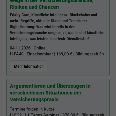
Wege in der Versicherungsbranche,
Einstellungen. Unter anderem eine zufällig
Risiken und Chancen
generierte ID, für die historische
Zweck
Laufzeit
2 Jahre
Speicherung Ihrer vorgenommen
Frialty Care, Künstliche Intelligenz, Blockchains und
Einstellungen, falls der Webseiten-Betreiber
mehr: Begriffe, aktuelle Stand und Trends der
Sammelt Daten dazu, wie oft ein Benutzer
dies eingestellt hat.
Digitalisierung: Was wird bereits in der
eine Website besucht hat, sowie Daten für
Zweck
den ersten und letzten Besuch. Von Google
Versicherungsbranche umgesetzt, was leistet künstliche
Analytics verwendet.
Intelligenz, was leisten Insurtech-Dienstleister?
Name
fe_typo3_user
04.11.2026 | Online
Anbieter
BWV Hannover
H-FA40
| Einzelseminar | 169,00 € | Bildungszeit
3h
Name
_gid
Laufzeit
Sitzungsende
Mehr Information
Anbieter
Google Analytics
Speicherung der Benutzer-ID bei
Zweck
Laufzeit
1 Tag
Anmeldung über den Webseiten-Login .
Argumentieren und Überzeugen in
Registriert eine eindeutige ID, die verwendet
verschiedenen Situationen der
Zweck
wird, um statistische Daten dazu, wie der
Versicherungspraxis
Besucher die Website nutzt, zu generieren.
Termine folgen in Kürze
H-SO21
| 1-Tages-Seminar | 378,00 € | Bildungszeit