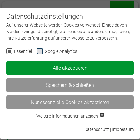
Datenschutzeinstellungen
Menü
Auf unserer Webseite werden Cookies verwendet. Einige davon
werden zwingend benötigt, während es uns andere ermöglichen,
Ihre Nutzererfahrung auf unserer Webseite zu verbessern.
Essenziell
Google Analytics
Vertrieb
Alle akzeptieren
Neu
Künstliche Intelligenz" (KI) in der
Speichern & schließen
professionellen Recherche für
Sachbearbeiter / Außendienst
Nur essenzielle Cookies akzeptieren
Wertvolle Recherche-Werkzeuge im Versicherungsalltag:
Weitere Informationen anzeigen
Informationen sammeln, Schadensakten überprüfen,
Essenziell
Verdachtsmomenten nachgehen ("Betrug im Bestand")
Essenzielle Cookies werden für grundlegende Funktionen der
Datenschutz
|
Impressum
Webseite benötigt. Dadurch ist gewährleistet, dass die
16.09.2026 | Online