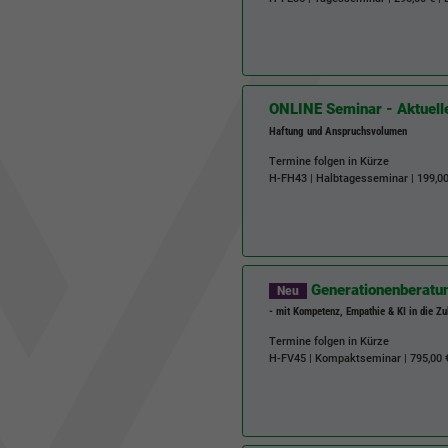
ONLINE Seminar - Aktuel
Haftung und Anspruchsvolumen
Termine folgen in Kürze
H-FH43
| Halbtagesseminar | 199,00
Generationenberatu
Neu
- mit Kompetenz, Empathie & KI in die Zuk
Termine folgen in Kürze
H-FV45
| Kompaktseminar | 795,00 