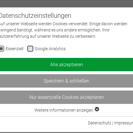
Datenschutzeinstellungen
Über uns
L
Auf unserer Webseite werden Cookies verwendet. Einige davon werden
zwingend benötigt, während es uns andere ermöglichen, Ihre
Nutzererfahrung auf unserer Webseite zu verbessern.
g
Essenziell
Google Analytics
ung in der betrieblichen Beratungspraxis
Alle akzeptieren
 Bildungszeit
5h 30min
Speichern & schließen
Nur essenzielle Cookies akzeptieren
örderung) der betrieblichen Altersvorsorge
Weitere Informationen anzeigen
Essenziell
Essenzielle Cookies werden für grundlegende Funktionen der Webseite
Datenschutz
|
Impressu
 | Bildungszeit
5h 30min
benötigt. Dadurch ist gewährleistet, dass die Webseite einwandfrei