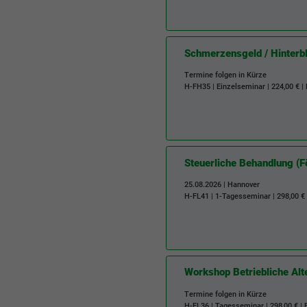
Schmerzensgeld / Hinterb
Termine folgen in Kürze
H-FH35
| Einzelseminar | 224,00 € |
Steuerliche Behandlung (F
25.08.2026 | Hannover
H-FL41
| 1-Tagesseminar | 298,00 €
Workshop Betriebliche Al
Termine folgen in Kürze
H-FL36
| Tagesseminar | 298,00 € |