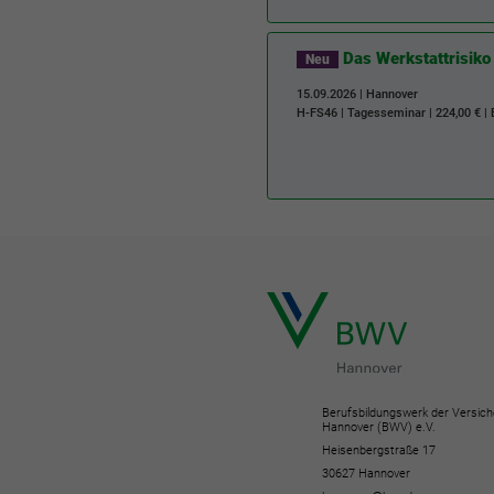
Das Werkstattrisik
Neu
15.09.2026 | Hannover
H-FS46
| Tagesseminar | 224,00 € |
Berufsbildungswerk der Versich
Hannover (BWV) e.V.
Heisenbergstraße 17
30627 Hannover