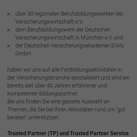
Webseite einwandfrei funktioniert.
über 30 regionalen Berufsbildungswerken der
Cookie-Informationen anzeigen
Name
cookie_optin
Versicherungswirtschaft e.V.
Anbieter
BWV Hannover
dem Berufsbildungswerk der Deutschen
Google Analytics
Versicherungswirtschaft in München e.V. und
Laufzeit
1 Jahr
Cookie-Informationen anzeigen
Name
_ga
der Deutschen Versicherungsakademie (DVA)
GmbH
Dieses Cookie wird verwendet, um Ihre
Anbieter
Google Analytics
Zweck
Cookie-Einstellungen für diese Website zu
haben wir uns auf alle Fortbildungsaktivitäten in
speichern.
Laufzeit
2 Jahre
der Versicherungsbranche spezialisiert und sind ein
bereits seit über 40 Jahren erfahrener und
Registriert eine eindeutige ID, die verwendet
Name
SgCookieOptin.lastPreferences
kompetenter Bildungspartner.
Zweck
wird, um statistische Daten dazu, wie der
Besucher die Website nutzt, zu generieren.
Bei uns finden Sie eine gezielte Auswahl an
Anbieter
BWV Hannover
Themen, die Sie bei Ihren Aktivitäten rund um "gut
beraten" unterstützen.
Laufzeit
1 Jahr
Name
_ga_#
Dieser Wert speichert Ihre Consent-
Trusted Partner (TP) und Trusted Partner Service
Anbieter
Google Analytics