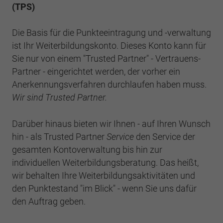
Einstellungen. Unter anderem eine zufällig
(TPS)
generierte ID, für die historische
Zweck
Laufzeit
2 Jahre
Speicherung Ihrer vorgenommen
Die Basis für die Punkteeintragung und -verwaltung
Einstellungen, falls der Webseiten-Betreiber
Sammelt Daten dazu, wie oft ein Benutzer
ist Ihr Weiterbildungskonto. Dieses Konto kann für
dies eingestellt hat.
eine Website besucht hat, sowie Daten für
Zweck
Sie nur von einem "Trusted Partner" - Vertrauens-
den ersten und letzten Besuch. Von Google
Partner - eingerichtet werden, der vorher ein
Analytics verwendet.
Name
fe_typo3_user
Anerkennungsverfahren durchlaufen haben muss.
Wir sind Trusted Partner.
Anbieter
BWV Hannover
Name
_gid
Darüber hinaus bieten wir Ihnen - auf Ihren Wunsch
Laufzeit
Sitzungsende
Anbieter
Google Analytics
hin - als Trusted Partner
Service
den Service der
Speicherung der Benutzer-ID bei
gesamten Kontoverwaltung bis hin zur
Zweck
Laufzeit
1 Tag
Anmeldung über den Webseiten-Login .
individuellen Weiterbildungsberatung. Das heißt,
Registriert eine eindeutige ID, die verwendet
wir behalten Ihre Weiterbildungsaktivitäten und
Zweck
wird, um statistische Daten dazu, wie der
den Punktestand "im Blick" - wenn Sie uns dafür
Besucher die Website nutzt, zu generieren.
den Auftrag geben.