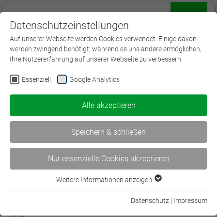
Datenschutzeinstellungen
Menü
Auf unserer Webseite werden Cookies verwendet. Einige davon
werden zwingend benötigt, während es uns andere ermöglichen,
Ihre Nutzererfahrung auf unserer Webseite zu verbessern.
Essenziell
Google Analytics
Partner der Initiative "gut beraten"
Alle akzeptieren
Das BWV Hannover unterstützt Ihr
Weiterbildungsengagement zur Erweiterung der
Speichern & schließen
Fach- und Beratungskompetenz durch zahlreiche
Angebote, für die Sie sich Weiterbildungspunkte
Nur essenzielle Cookies akzeptieren
eintragen lassen können.
Als Mitglied im Bildungsnetzwerk
Weitere Informationen anzeigen
Essenziell
Versicherungswirtschaft sind wir regional
Essenzielle Cookies werden für grundlegende Funktionen der
Ansprechpartner für Ihre Aus- und Weiterbildung.
Datenschutz
|
Impressum
Webseite benötigt. Dadurch ist gewährleistet, dass die
Mit