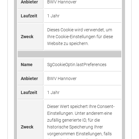
Anbieter
BWV Hannover
Laufzeit
1 Jahr
Laufzeit
1 Jahr
Name
_ga_#
Dieser Wert speichert Ihre Consent-
Einstellungen. Unter anderem eine
Dieses Cookie wird verwendet, um
Anbieter
Google Analytics
zufällig generierte ID, für die
Zweck
Ihre Cookie-Einstellungen für diese
Zweck
historische Speicherung Ihrer
Website zu speichern.
Laufzeit
2 Jahre
vorgenommen Einstellungen, falls
der Webseiten-Betreiber dies
Sammelt Daten dazu, wie oft ein
eingestellt hat.
Name
SgCookieOptin.lastPreferences
Benutzer eine Website besucht hat,
Zweck
sowie Daten für den ersten und
Anbieter
BWV Hannover
letzten Besuch. Von Google Analytics
Name
fe_typo3_user
verwendet.
Laufzeit
1 Jahr
Anbieter
BWV Hannover
Dieser Wert speichert Ihre Consent-
Name
_gid
Laufzeit
Sitzungsende
Einstellungen. Unter anderem eine
zufällig generierte ID, für die
Anbieter
Google Analytics
Speicherung der Benutzer-ID bei
Zweck
historische Speicherung Ihrer
Zweck
Anmeldung über den Webseiten-
vorgenommen Einstellungen, falls
Laufzeit
1 Tag