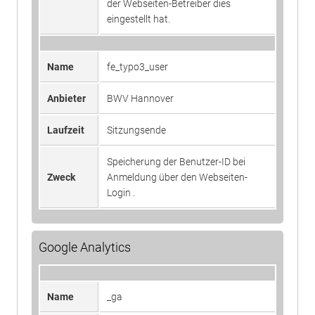
Login .
der Webseiten-Betreiber dies
eingestellt hat.
Registriert eine eindeutige ID, die
verwendet wird, um statistische
Zweck
Daten dazu, wie der Besucher die
Name
fe_typo3_user
Website nutzt, zu generieren.
Anbieter
BWV Hannover
Laufzeit
Sitzungsende
Speicherung der Benutzer-ID bei
Zweck
Anmeldung über den Webseiten-
Login .
Google Analytics
Name
_ga