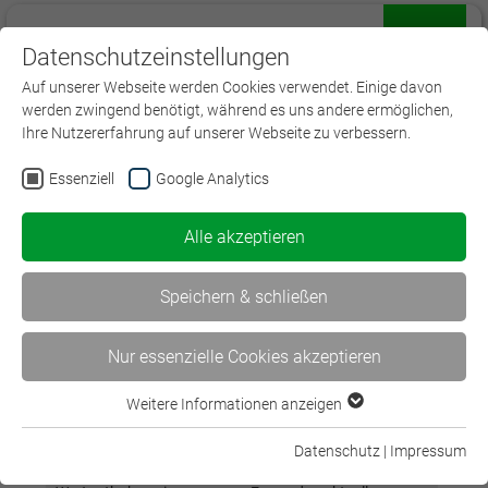
Datenschutzeinstellungen
Menü
Auf unserer Webseite werden Cookies verwendet. Einige davon
werden zwingend benötigt, während es uns andere ermöglichen,
Ihre Nutzererfahrung auf unserer Webseite zu verbessern.
Essenziell
Google Analytics
Alle akzeptieren
Steuerliche Behandlung (Förderung) der
betrieblichen Altersvorsorge
Speichern & schließen
Nur essenzielle Cookies akzeptieren
Konzept
Weitere Informationen anzeigen
Essenziell
In diesem Seminar wird umfassend auf die steuerliche
Essenzielle Cookies werden für grundlegende Funktionen der
Behandlung und Förderung der betrieblichen
Datenschutz
|
Impressum
Webseite benötigt. Dadurch ist gewährleistet, dass die
Altersversorgung sowie von betrieblichen